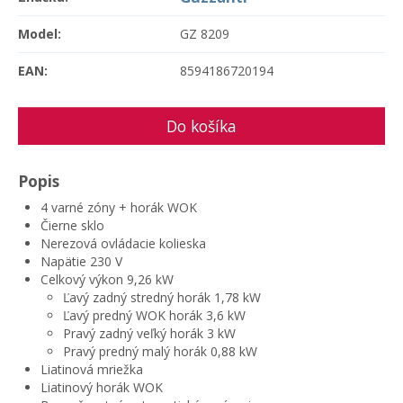
Model:
GZ 8209
EAN:
8594186720194
Popis
4 varné zóny + horák WOK
Čierne sklo
Nerezová ovládacie kolieska
Napätie 230 V
Celkový výkon 9,26 kW
Ľavý zadný stredný horák 1,78 kW
Ľavý predný WOK horák 3,6 kW
Pravý zadný veľký horák 3 kW
Pravý predný malý horák 0,88 kW
Liatinová mriežka
Liatinový horák WOK