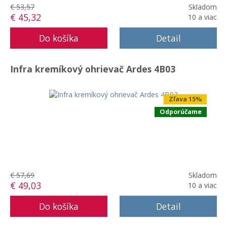
€ 53,57
Skladom
€ 45,32
10 a viac
Detail
Infra kremíkový ohrievač Ardes 4B03
Zľava 15%
Odporúčame
€ 57,69
Skladom
€ 49,03
10 a viac
Detail