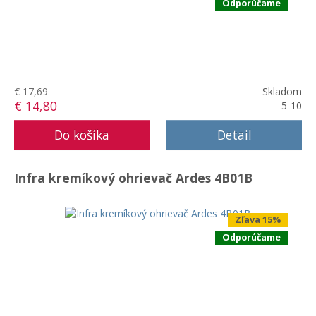
Odporúčame
€ 17,69
Skladom
€ 14,80
5-10
Detail
Infra kremíkový ohrievač Ardes 4B01B
Zľava 15%
Odporúčame