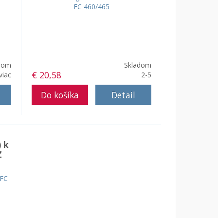
dom
Skladom
€ 20,58
viac
2-5
Detail
 k
Z