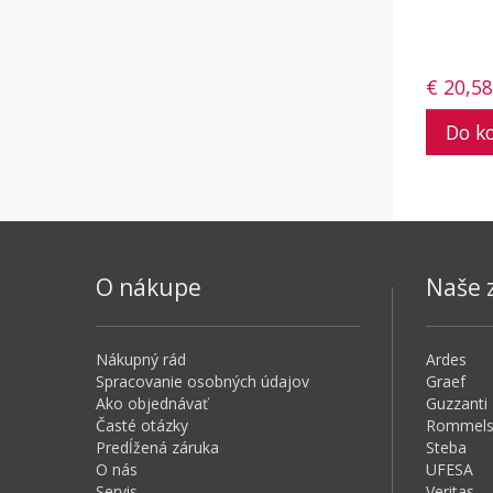
€ 20,58
O nákupe
Naše 
Nákupný rád
Ardes
Spracovanie osobných údajov
Graef
Ako objednávať
Guzzanti
Časté otázky
Rommels
Predĺžená záruka
Steba
O nás
UFESA
Servis
Veritas