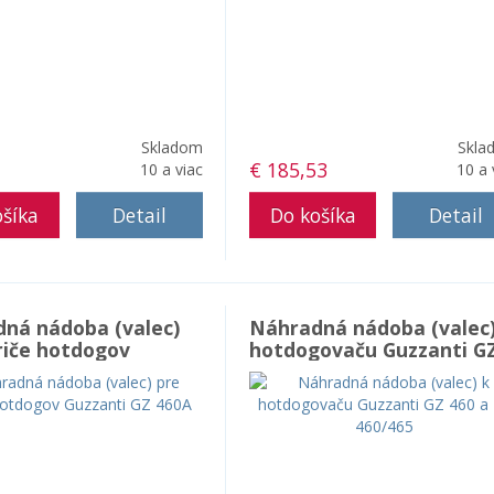
Skladom
Skla
€ 185,53
10 a viac
10 a 
Detail
Detail
ná nádoba (valec)
Náhradná nádoba (valec)
riče hotdogov
hotdogovaču Guzzanti G
ti GZ 460A
460 a FC 460/465