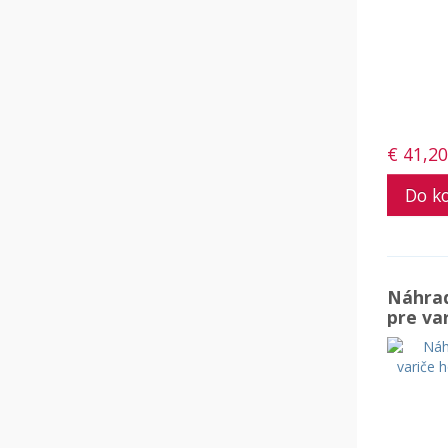
€ 41,20
Náhrad
pre va
Guzzan