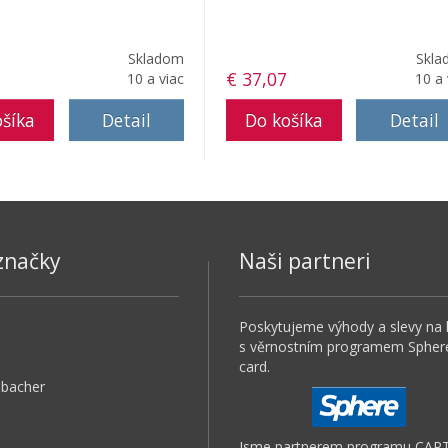
Skladom
Skla
€ 37,07
10 a viac
10 a 
Detail
Detail
značky
Naši partneri
Poskytujeme výhody a slevy na 
s věrnostním programem Spher
card.
bacher
Jsme partnerem programu CAR