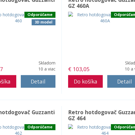
GZ 460A
Odporúčame
Odporúča
3D model
Skladom
Skla
67
€ 103,05
10 a viac
10 a 
Detail
Detail
hotdogovač Guzzanti
Retro hotdogovač Guzza
GZ 464
Odporúčame
Odporúča