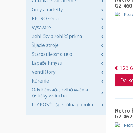
Chladiace zariadenie
GZ 460
Grily a racletty
RETRO séria
Vysávače
Žehličky a žehlící prkna
Šijacie stroje
Starostlivosť o telo
Lapače hmyzu
€ 123,
Ventilátory
Kúrenie
Odvlhčovače, zvlhčovače a
čističky vzduchu
II. AKOSŤ - špeciálna ponuka
Retro 
GZ 462