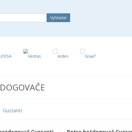
DOGOVAČE
Guzzanti
hotdogovač Guzzanti
Retro hotdogovač Guzza