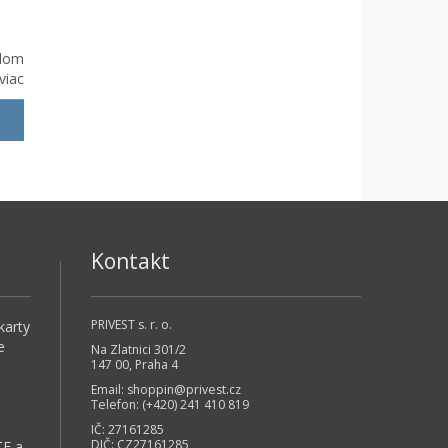
dom
viac
Kontakt
PRIVEST s. r. o.
karty
e
Na Zlatnici 301/2
147 00, Praha 4
Email:
shoppin@privest.cz
Telefon: (+420) 241 410 819
IČ: 27161285
DIČ: CZ27161285
TE a