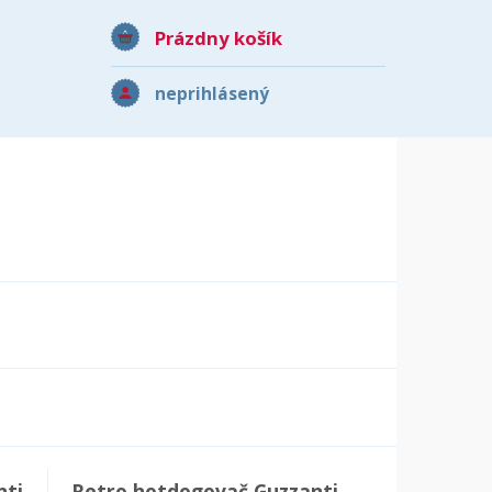
Prázdny košík
neprihlásený
nti
Retro hotdogovač Guzzanti