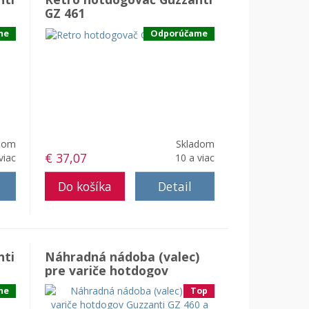
GZ 461
me
Odporúčame
dom
Skladom
€ 37,07
viac
10 a viac
Detail
nti
Náhradná nádoba (valec)
pre variče hotdogov
Guzzanti GZ 460 a FC
me
Top
460/465