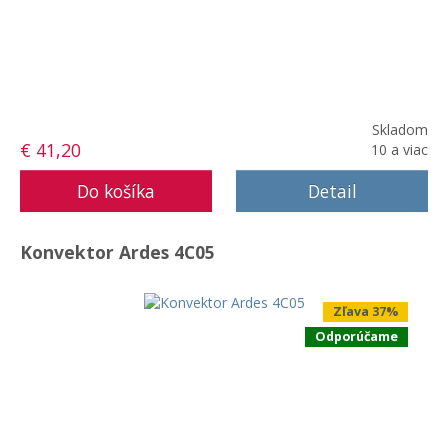
Skladom
€ 41,20
10 a viac
Detail
Konvektor Ardes 4C05
Zľava 37%
Odporúčame