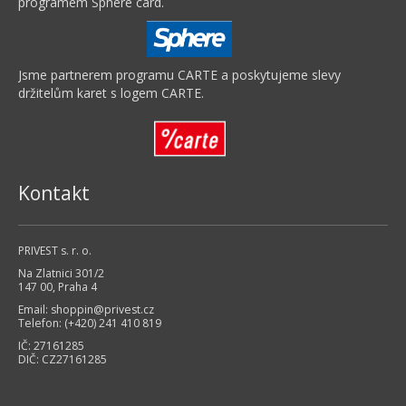
programem Sphere card.
Jsme partnerem programu CARTE a poskytujeme slevy
držitelům karet s logem CARTE.
Kontakt
PRIVEST s. r. o.
Na Zlatnici 301/2
147 00, Praha 4
Email:
shoppin@privest.cz
Telefon: (+420) 241 410 819
IČ: 27161285
DIČ: CZ27161285