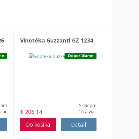
26
Vinotéka Guzzanti GZ 1234
me
Odporúčame
dom
Skladom
€ 206,14
viac
10 a viac
Detail