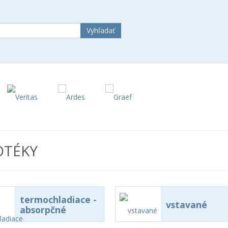
OTÉKY
termochladiace -
vstavané
absorpčné