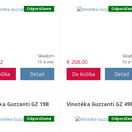
Odporúčame
Odporúča
Skladom
Skla
62
€ 268,00
10 a viac
10 a 
Detail
Detail
ka Guzzanti GZ 19B
Vinotéka Guzzanti GZ 49
Odporúčame
Odporúča