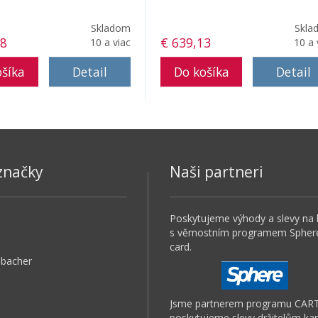
Skladom
Skla
28
€ 639,13
10 a viac
10 a 
Detail
Detail
značky
Naši partneri
Poskytujeme výhody a slevy na 
s věrnostním programem Spher
card.
bacher
Jsme partnerem programu CAR
poskytujeme slevy držitelům kar