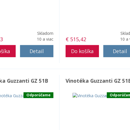
Skladom
Skla
33
€ 515,42
10 a viac
10 a 
Detail
Detail
ka Guzzanti GZ 51B
Vinotéka Guzzanti GZ 51
Odporúčame
Odporúča