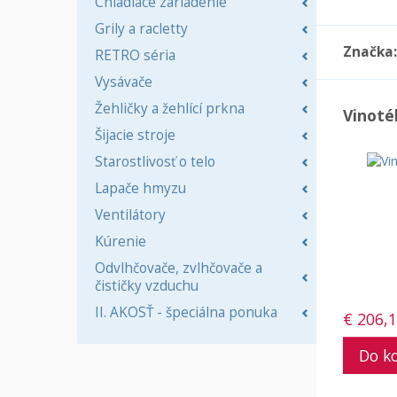
Chladiace zariadenie
Grily a racletty
Značka:
RETRO séria
Vysávače
Žehličky a žehlící prkna
Vinoté
Šijacie stroje
Starostlivosť o telo
Lapače hmyzu
Ventilátory
Kúrenie
Odvlhčovače, zvlhčovače a
čističky vzduchu
II. AKOSŤ - špeciálna ponuka
€ 206,