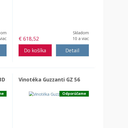
dom
Skladom
€ 618,52
viac
10 a viac
Detail
BD
Vinotéka Guzzanti GZ 56
me
Odporúčame