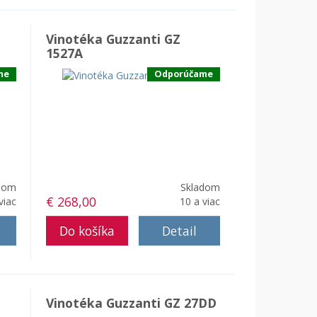
Vinotéka Guzzanti GZ
1527A
me
Odporúčame
dom
Skladom
€ 268,00
viac
10 a viac
Detail
Vinotéka Guzzanti GZ 27DD