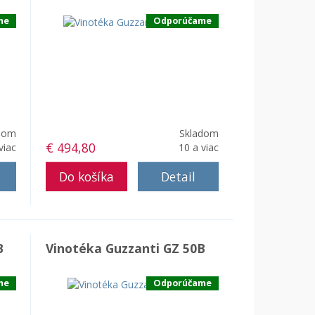
me
Odporúčame
dom
Skladom
€ 494,80
viac
10 a viac
Detail
B
Vinotéka Guzzanti GZ 50B
me
Odporúčame