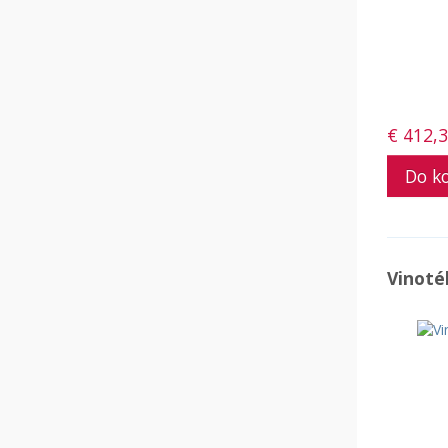
€ 412,
Vinoté