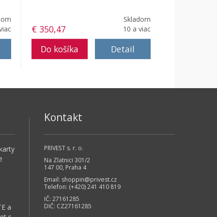
dom
Skladom
€ 350,47
viac
10 a viac
Detail
Kontakt
PRIVEST s. r. o.
karty
e
Na Zlatnici 301/2
147 00, Praha 4
Email:
shoppin@privest.cz
Telefon: (+420) 241 410 819
IČ: 27161285
DIČ: CZ27161285
TE a
et s