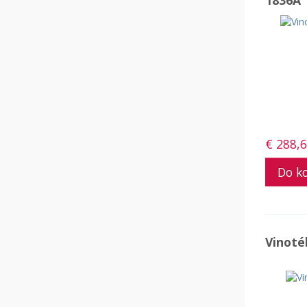
1836A
€ 288,
Vinoté