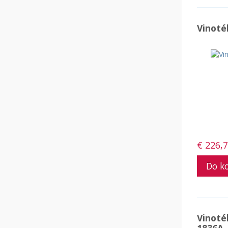
Vinoté
€ 226,
Vinoté