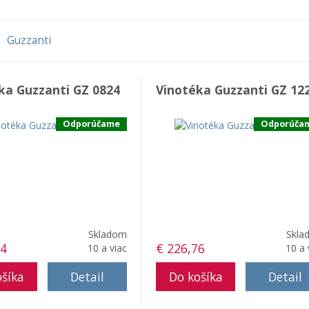
Guzzanti
ka Guzzanti GZ 0824
Vinotéka Guzzanti GZ 12
Odporúčame
Odporúča
Skladom
Skla
14
€ 226,76
10 a viac
10 a 
Detail
Detail